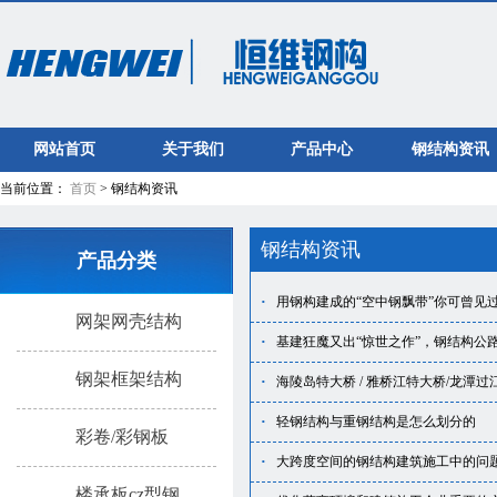
网站首页
关于我们
产品中心
钢结构资讯
当前位置：
首页
> 钢结构资讯
钢结构资讯
产品分类
·
用钢构建成的“空中钢飘带”你可曾见
网架网壳结构
·
基建狂魔又出“惊世之作”，钢结构公
钢架框架结构
·
海陵岛特大桥 / 雅桥江特大桥/龙潭
·
轻钢结构与重钢结构是怎么划分的
彩卷/彩钢板
·
大跨度空间的钢结构建筑施工中的问
楼承板cz型钢