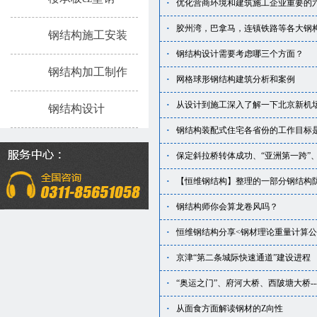
·
优化营商环境和建筑施工企业重要的
·
胶州湾，巴拿马，连镇铁路等各大钢
钢结构施工安装
·
钢结构设计需要考虑哪三个方面？
钢结构加工制作
·
网格球形钢结构建筑分析和案例
·
从设计到施工深入了解一下北京新机
钢结构设计
·
钢结构装配式住宅各省份的工作目标
·
保定斜拉桥转体成功、“亚洲第一跨”
·
【恒维钢结构】整理的一部分钢结构
·
钢结构师你会算龙卷风吗？
·
恒维钢结构分享<钢材理论重量计算公
·
京津“第二条城际快速通道”建设进程
·
“奥运之门”、府河大桥、西陂塘大桥-
·
从面食方面解读钢材的Z向性