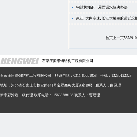
·
钢结构知识---屋面漏水解决办法
·
邕江, 大内高速, 长江大桥主航道近况
首页
上一页
5
6
7
8
9
10
石家庄恒维钢结构工程有限公司
石家庄恒维钢结构工程有限公司 联系电话：0311-85651058 手机：13230122323
地址：河北省石家庄市槐安路141号宝翠商务大厦A座19楼 联系人：白经理
新宇彩涂卷一级代理 联系电话： 15633588186 联系人：贾经理